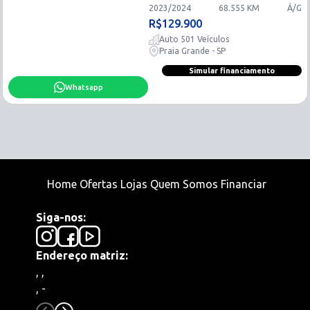
2023
/
2024
68.555
KM
Á/G
R$
129.900
Auto 501 Veículos
Praia Grande - SP
Simular financiamento
Whatsapp
Home
Ofertas
Lojas
Quem Somos
Financiar
Siga-nos:
Endereço matriz:
,
,
,
-