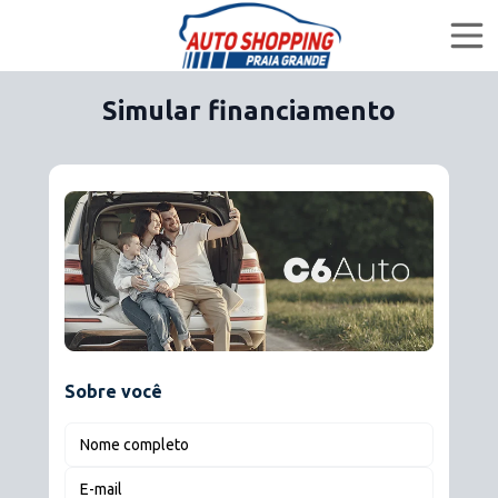
Simular financiamento
Home
Ofertas
Lojas
Financiar
Sobre você
Quem Somos
Nome completo
@autoshoppingpg
E-mail