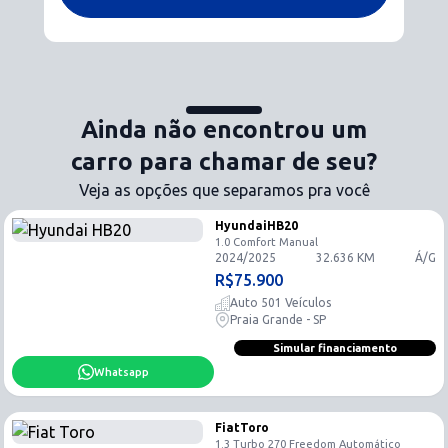
Ainda não encontrou um
carro para chamar de seu?
Veja as opções que separamos pra você
Hyundai
HB20
1.0 Comfort
Manual
2024
/
2025
32.636
KM
Á/G
R$
75.900
Auto 501 Veículos
Praia Grande - SP
Simular financiamento
Whatsapp
Fiat
Toro
1.3 Turbo 270 Freedom
Automático