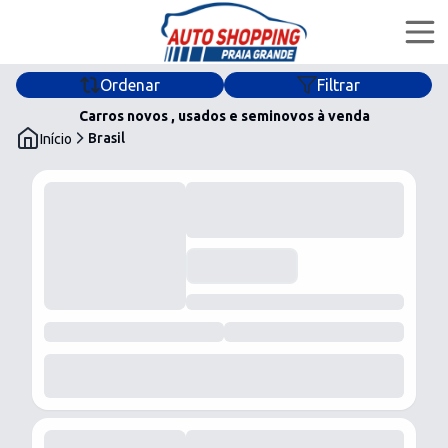
Ordenar
Filtrar
Home
Carros novos , usados e seminovos à venda
Brasil
Início
Ofertas
Lojas
Financiar
Quem Somos
@autoshoppingpg